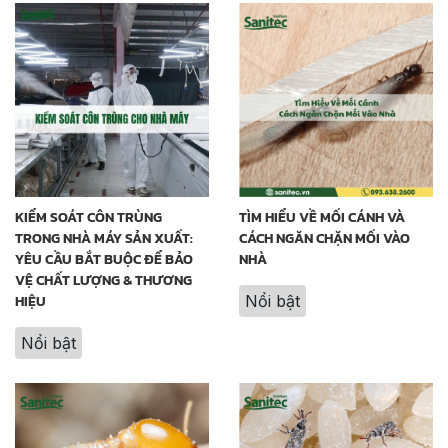
KIỂM SOÁT CÔN TRÙNG
TÌM HIỂU VỀ MỐI CÁNH VÀ
TRONG NHÀ MÁY SẢN XUẤT:
CÁCH NGĂN CHẶN MỐI VÀO
YÊU CẦU BẮT BUỘC ĐỂ BẢO
NHÀ
VỆ CHẤT LƯỢNG & THƯƠNG
HIỆU
Nổi bật
Nổi bật