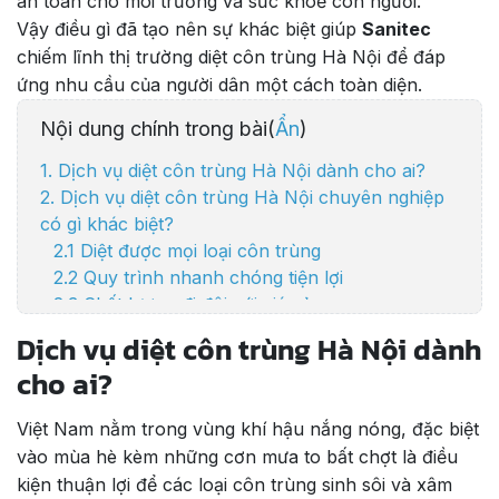
an toàn cho môi trường và sức khoẻ con người.
Vậy điều gì đã tạo nên sự khác biệt giúp
Sanitec
chiếm lĩnh thị trường diệt côn trùng Hà Nội để đáp
ứng nhu cầu của người dân một cách toàn diện.
Nội dung chính trong bài(
Ẩn
)
1. Dịch vụ diệt côn trùng Hà Nội dành cho ai?
2. Dịch vụ diệt côn trùng Hà Nội chuyên nghiệp
có gì khác biệt?
2.1 Diệt được mọi loại côn trùng
2.2 Quy trình nhanh chóng tiện lợi
2.3 Chất lượng đi đôi với giá cả
3. Sanitec Việt Nam - Đơn vị diệt côn trùng uy tín
Dịch vụ diệt côn trùng Hà Nội dành
tại Hà Nội
cho ai?
Việt Nam nằm trong vùng khí hậu nắng nóng, đặc biệt
vào mùa hè kèm những cơn mưa to bất chợt là điều
kiện thuận lợi để các loại côn trùng sinh sôi và xâm