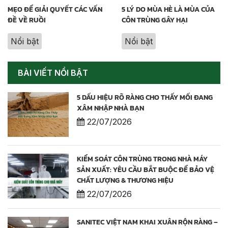
MẸO ĐỂ GIẢI QUYẾT CÁC VẤN
5 LÝ DO MÙA HÈ LÀ MÙA CỦA
ĐỀ VỀ RUỒI
CÔN TRÙNG GÂY HẠI
Nổi bật
Nổi bật
BÀI VIẾT NỔI BẬT
5 DẤU HIỆU RÕ RÀNG CHO THẤY MỐI ĐANG
XÂM NHẬP NHÀ BẠN
22/07/2026
KIỂM SOÁT CÔN TRÙNG TRONG NHÀ MÁY
SẢN XUẤT: YÊU CẦU BẮT BUỘC ĐỂ BẢO VỆ
CHẤT LƯỢNG & THƯƠNG HIỆU
22/07/2026
SANITEC VIỆT NAM KHAI XUÂN RỘN RÀNG –