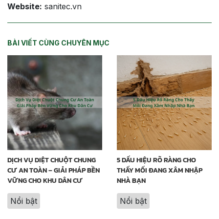
Website:
sanitec.vn
BÀI VIẾT CÙNG CHUYÊN MỤC
DỊCH VỤ DIỆT CHUỘT CHUNG
5 DẤU HIỆU RÕ RÀNG CHO
CƯ AN TOÀN – GIẢI PHÁP BỀN
THẤY MỐI ĐANG XÂM NHẬP
VỮNG CHO KHU DÂN CƯ
NHÀ BẠN
Nổi bật
Nổi bật