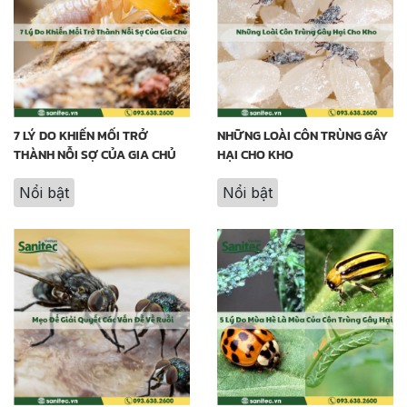
7 LÝ DO KHIẾN MỐI TRỞ
NHỮNG LOÀI CÔN TRÙNG GÂY
THÀNH NỖI SỢ CỦA GIA CHỦ
HẠI CHO KHO
Nổi bật
Nổi bật