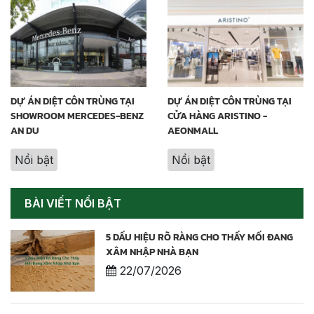
DỰ ÁN DIỆT CÔN TRÙNG TẠI
DỰ ÁN DIỆT CÔN TRÙNG TẠI
SHOWROOM MERCEDES-BENZ
CỬA HÀNG ARISTINO -
AN DU
AEONMALL
Nổi bật
Nổi bật
BÀI VIẾT NỔI BẬT
5 DẤU HIỆU RÕ RÀNG CHO THẤY MỐI ĐANG
XÂM NHẬP NHÀ BẠN
22/07/2026