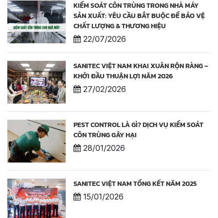
KIỂM SOÁT CÔN TRÙNG TRONG NHÀ MÁY
SẢN XUẤT: YÊU CẦU BẮT BUỘC ĐỂ BẢO VỆ
CHẤT LƯỢNG & THƯƠNG HIỆU
22/07/2026
SANITEC VIỆT NAM KHAI XUÂN RỘN RÀNG –
KHỞI ĐẦU THUẬN LỢI NĂM 2026
27/02/2026
PEST CONTROL LÀ GÌ? DỊCH VỤ KIỂM SOÁT
CÔN TRÙNG GÂY HẠI
28/01/2026
SANITEC VIỆT NAM TỔNG KẾT NĂM 2025
15/01/2026