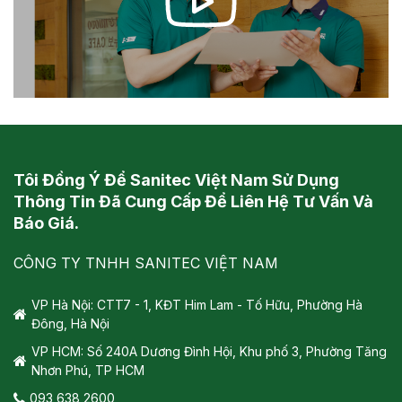
Tôi Đồng Ý Để Sanitec Việt Nam Sử Dụng
Thông Tin Đã Cung Cấp Để Liên Hệ Tư Vấn Và
Báo Giá.
CÔNG TY TNHH SANITEC VIỆT NAM
VP Hà Nội: CTT7 - 1, KĐT Him Lam - Tố Hữu, Phường Hà
Đông, Hà Nội
VP HCM: Số 240A Dương Đình Hội, Khu phố 3, Phường Tăng
Nhơn Phú, TP HCM
093 638 2600