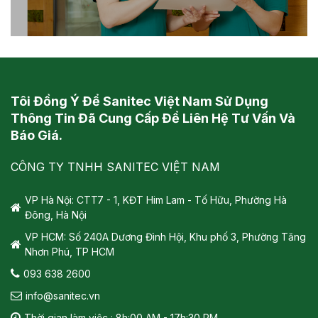
Tôi Đồng Ý Để Sanitec Việt Nam Sử Dụng
Thông Tin Đã Cung Cấp Để Liên Hệ Tư Vấn Và
Báo Giá.
CÔNG TY TNHH SANITEC VIỆT NAM
VP Hà Nội: CTT7 - 1, KĐT Him Lam - Tố Hữu, Phường Hà
Đông, Hà Nội
VP HCM: Số 240A Dương Đình Hội, Khu phố 3, Phường Tăng
Nhơn Phú, TP HCM
093 638 2600
info@sanitec.vn
Thời gian làm việc : 8h:00 AM - 17h:30 PM