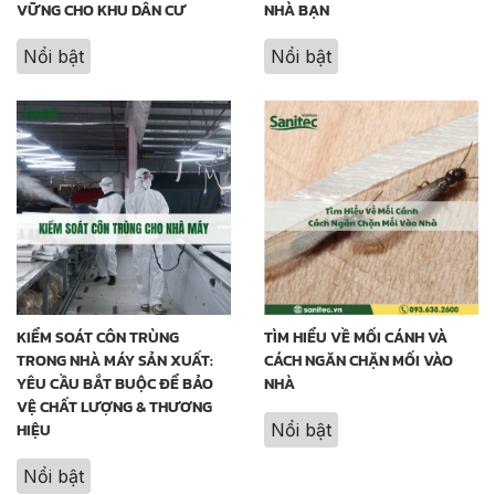
VỮNG CHO KHU DÂN CƯ
NHÀ BẠN
Nổi bật
Nổi bật
KIỂM SOÁT CÔN TRÙNG
TÌM HIỂU VỀ MỐI CÁNH VÀ
TRONG NHÀ MÁY SẢN XUẤT:
CÁCH NGĂN CHẶN MỐI VÀO
YÊU CẦU BẮT BUỘC ĐỂ BẢO
NHÀ
VỆ CHẤT LƯỢNG & THƯƠNG
HIỆU
Nổi bật
Nổi bật