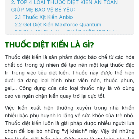
2. TOP 4 LOẠI THUỐC DIỆT KIẾN AN TOÀN
GIÚP MẸ BẢO VỆ BÉ YÊU:
2.1 Thuốc Xịt Kiến Anbio
2.2 Gel Diệt Kiến Maxforce Quantum
2.3 Bình Xịt Sinh Học THẢO MỘC 10S Hương
Sả Chanh
THUỐC DIỆT KIẾN LÀ GÌ?
2.4 Bình xịt thảo mộc thiên nhiên an toàn sức
khỏe AIBIO
Thuốc diệt kiến là sản phẩm được bào chế từ các hóa
3. LƯU Ý KHI SỬ DỤNG
chất có trong tự nhiên để tạo nên một loại thuốc đặc
4. BIỆN PHÁP PHÒNG TRÁNH KIẾN XÂM
trị trong việc tiêu diệt kiến. Thuốc này được thể hiện
NHẬP
dưới đa dạng loại hình như: viên nén, thuốc phun,
5. MỘT SỐ CÂU HỎI THƯỜNG GẶP
gel,... Công dụng của các loại thuốc này là vô cùng
cao và ngăn chặn kiến quay trở lại cực tốt.
Việc kiến xuất hiện thường xuyên trong nhà khiến
nhiều bậc phụ huynh lo lắng về sức khỏe của trẻ nhỏ.
Thuốc diệt kiến luôn là giải pháp được nhiều người lựa
chọn để loại bỏ những "vị khách" này. Vậy thì những
loại thuốc diệt kiến nào được xem là an toàn cho trẻ