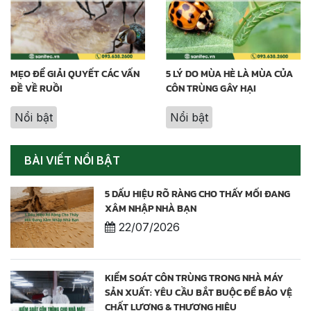
MẸO ĐỂ GIẢI QUYẾT CÁC VẤN
5 LÝ DO MÙA HÈ LÀ MÙA CỦA
ĐỀ VỀ RUỒI
CÔN TRÙNG GÂY HẠI
Nổi bật
Nổi bật
BÀI VIẾT NỔI BẬT
5 DẤU HIỆU RÕ RÀNG CHO THẤY MỐI ĐANG
XÂM NHẬP NHÀ BẠN
22/07/2026
KIỂM SOÁT CÔN TRÙNG TRONG NHÀ MÁY
SẢN XUẤT: YÊU CẦU BẮT BUỘC ĐỂ BẢO VỆ
CHẤT LƯỢNG & THƯƠNG HIỆU