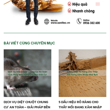
BÀI VIẾT CÙNG CHUYÊN MỤC
DỊCH VỤ DIỆT CHUỘT CHUNG
5 DẤU HIỆU RÕ RÀNG CHO
CƯ AN TOÀN – GIẢI PHÁP BỀN
THẤY MỐI ĐANG XÂM NHẬP