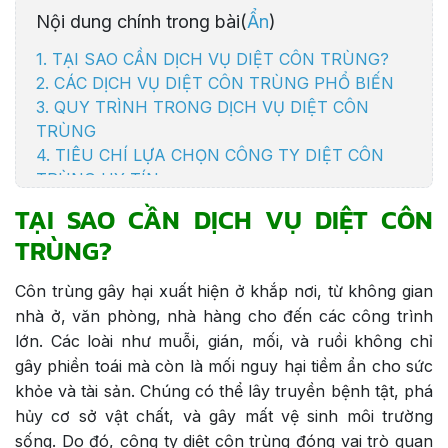
Nội dung chính trong bài(
Ẩn
)
1. TẠI SAO CẦN DỊCH VỤ DIỆT CÔN TRÙNG?
2. CÁC DỊCH VỤ DIỆT CÔN TRÙNG PHỔ BIẾN
3. QUY TRÌNH TRONG DỊCH VỤ DIỆT CÔN
TRÙNG
4. TIÊU CHÍ LỰA CHỌN CÔNG TY DIỆT CÔN
TRÙNG UY TÍN
5. Giới Thiệu Dịch Vụ Diệt Côn Trùng Chuyên
TẠI SAO CẦN DỊCH VỤ DIỆT CÔN
Nghiệp Của Sanitec Việt Nam
TRÙNG?
5.1 Dịch Vụ Diệt Côn Trùng Chuyên Nghiệp Tại
Sanitec
Côn trùng gây hại xuất hiện ở khắp nơi, từ không gian
5.2 Ưu điểm khi sử dụng dịch vụ diệt côn trùng
nhà ở, văn phòng, nhà hàng cho đến các công trình
tại Sanitec Việt Nam
lớn. Các loài như muỗi, gián, mối, và ruồi không chỉ
gây phiền toái mà còn là mối nguy hại tiềm ẩn cho sức
khỏe và tài sản. Chúng có thể lây truyền bệnh tật, phá
hủy cơ sở vật chất, và gây mất vệ sinh môi trường
sống. Do đó, công ty diệt côn trùng đóng vai trò quan