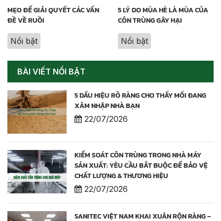
MẸO ĐỂ GIẢI QUYẾT CÁC VẤN
5 LÝ DO MÙA HÈ LÀ MÙA CỦA
ĐỀ VỀ RUỒI
CÔN TRÙNG GÂY HẠI
Nổi bật
Nổi bật
BÀI VIẾT NỔI BẬT
5 DẤU HIỆU RÕ RÀNG CHO THẤY MỐI ĐANG
XÂM NHẬP NHÀ BẠN
22/07/2026
KIỂM SOÁT CÔN TRÙNG TRONG NHÀ MÁY
SẢN XUẤT: YÊU CẦU BẮT BUỘC ĐỂ BẢO VỆ
CHẤT LƯỢNG & THƯƠNG HIỆU
22/07/2026
SANITEC VIỆT NAM KHAI XUÂN RỘN RÀNG –