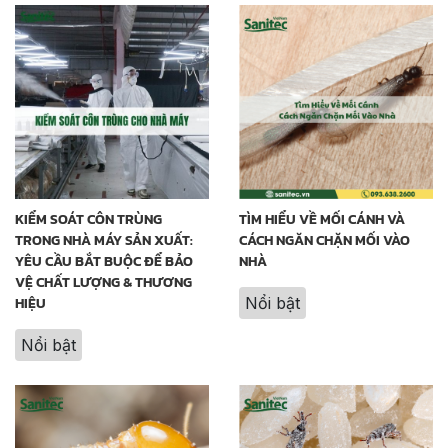
KIỂM SOÁT CÔN TRÙNG
TÌM HIỂU VỀ MỐI CÁNH VÀ
TRONG NHÀ MÁY SẢN XUẤT:
CÁCH NGĂN CHẶN MỐI VÀO
YÊU CẦU BẮT BUỘC ĐỂ BẢO
NHÀ
VỆ CHẤT LƯỢNG & THƯƠNG
HIỆU
Nổi bật
Nổi bật