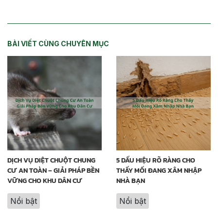
BÀI VIẾT CÙNG CHUYÊN MỤC
DỊCH VỤ DIỆT CHUỘT CHUNG
5 DẤU HIỆU RÕ RÀNG CHO
CƯ AN TOÀN – GIẢI PHÁP BỀN
THẤY MỐI ĐANG XÂM NHẬP
VỮNG CHO KHU DÂN CƯ
NHÀ BẠN
Nổi bật
Nổi bật