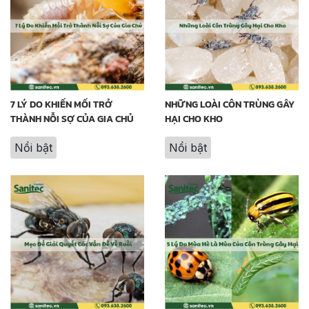
7 LÝ DO KHIẾN MỐI TRỞ
NHỮNG LOÀI CÔN TRÙNG GÂY
THÀNH NỖI SỢ CỦA GIA CHỦ
HẠI CHO KHO
Nổi bật
Nổi bật