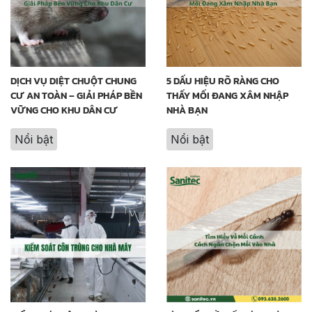
DỊCH VỤ DIỆT CHUỘT CHUNG
5 DẤU HIỆU RÕ RÀNG CHO
CƯ AN TOÀN – GIẢI PHÁP BỀN
THẤY MỐI ĐANG XÂM NHẬP
VỮNG CHO KHU DÂN CƯ
NHÀ BẠN
Nổi bật
Nổi bật