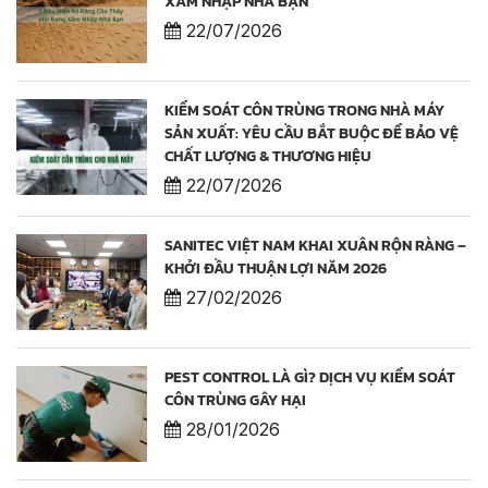
XÂM NHẬP NHÀ BẠN
22/07/2026
KIỂM SOÁT CÔN TRÙNG TRONG NHÀ MÁY
SẢN XUẤT: YÊU CẦU BẮT BUỘC ĐỂ BẢO VỆ
CHẤT LƯỢNG & THƯƠNG HIỆU
22/07/2026
SANITEC VIỆT NAM KHAI XUÂN RỘN RÀNG –
KHỞI ĐẦU THUẬN LỢI NĂM 2026
27/02/2026
PEST CONTROL LÀ GÌ? DỊCH VỤ KIỂM SOÁT
CÔN TRÙNG GÂY HẠI
28/01/2026