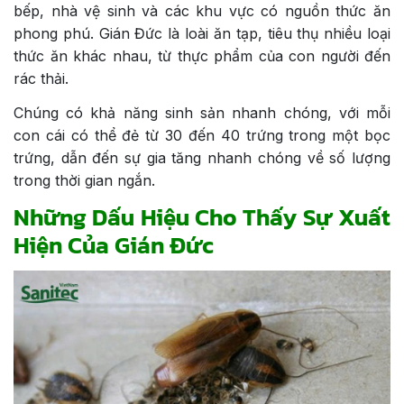
bếp, nhà vệ sinh và các khu vực có nguồn thức ăn
4.6 6. Cách Diệt Gián Đức Bằng Bã Cà Phê
phong phú. Gián Đức là loài ăn tạp, tiêu thụ nhiều loại
5. Sanitec Việt Nam – Đơn Vị Chuyên Cung Cấp
thức ăn khác nhau, từ thực phẩm của con người đến
Dịch Vụ Diệt Gián Đức An Toàn, Nhanh Chóng
rác thải.
Chúng có khả năng sinh sản nhanh chóng, với mỗi
con cái có thể đẻ từ 30 đến 40 trứng trong một bọc
trứng, dẫn đến sự gia tăng nhanh chóng về số lượng
trong thời gian ngắn.
Những Dấu Hiệu Cho Thấy Sự Xuất
Hiện Của Gián Đức