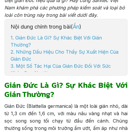
diệt gián Đức hiệu quả là gì? Hãy cùng
Sanitec Việt
Nam
khám phá các phương pháp kiểm soát và loại bỏ
loài côn trùng này trong bài viết dưới đây.
Nội dung chính trong bài(
Ẩn
)
1. Gián Đức Là Gì? Sự Khác Biệt Với Gián
Thường?
2. Những Dấu Hiệu Cho Thấy Sự Xuất Hiện Của
Gián Đức
3. Một Số Tác Hại Của Gián Đức Đối Với Sức
Khỏe Con Người
4. Cách Diệt Gián Đức Bằng Các Nguyên Liệu Tự
Gián Đức Là Gì? Sự Khác Biệt Với
Nhiên Bạn Nên Áp Dụng Ngay
Gián Thường?
4.1 1. Cách Diệt Gián Đức Bằng Baking Soda
4.2 2. Cách Diệt Gián Đức Bằng Trái Cây Họ
Gián Đức (Blattella germanica) là một loài gián nhỏ, dài
Cam Quýt
từ 1,3 cm đến 1,6 cm, với màu nâu vàng nhạt và hai
4.3 3. Cách Diệt Gián Đức Bằng Hàn The
sọc song song tối chạy từ đầu đến cánh. Chúng
4.4 4. Cách Diệt Gián Đức Bằng Tinh Dầu
thường sống trong môi trường ẩm ướt, ấm áp như nhà
4.5 5. Cách Diệt Gián Đức Bằng Giấm