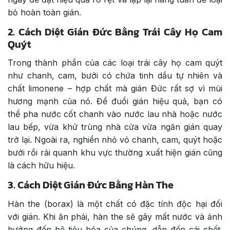
bỏ hoàn toàn gián.
2. Cách Diệt Gián Đức Bằng Trái Cây Họ Cam
Quýt
Trong thành phần của các loại trái cây họ cam quýt
như chanh, cam, bưởi có chứa tinh dầu tự nhiên và
chất limonene – hợp chất mà gián Đức rất sợ vì mùi
hương mạnh của nó. Để đuổi gián hiệu quả, bạn có
thể pha nước cốt chanh vào nước lau nhà hoặc nước
lau bếp, vừa khử trùng nhà cửa vừa ngăn gián quay
trở lại. Ngoài ra, nghiền nhỏ vỏ chanh, cam, quýt hoặc
bưởi rồi rải quanh khu vực thường xuất hiện gián cũng
là cách hữu hiệu.
3. Cách Diệt Gián Đức Bằng Hàn The
Hàn the (borax) là một chất có đặc tính độc hại đối
với gián. Khi ăn phải, hàn the sẽ gây mất nước và ảnh
hưởng đến hệ tiêu hóa của chúng, dẫn đến cái chết.