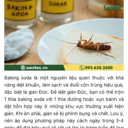
Baking soda là một nguyên liệu quen thuộc với khả
năng diệt khuẩn, làm sạch và đuổi côn trùng hiệu quả,
đặc biệt là gián Đức. Để diệt gián Đức, bạn có thể trộn
1 thìa baking soda với 1 thìa đường hoặc vụn bánh và
đặt hỗn hợp này ở những khu vực thường xuất hiện
gián. Khi ăn phải, gián sẽ bị phình bụng và chết. Lưu ý,
nên áp dụng phương pháp này cách ngày trong 3-4
ngày để đạt hiệu quả rõ rệt và lặp lại hàng tuần để loại