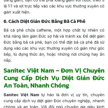
bằng giấm, bạn có thể pha loãng giấm với nước theo tỉ
lệ 1:1 và xịt trực tiếp vào các khu vực thường xuyên có
gián xuất hiện.
6. Cách Diệt Gián Đức Bằng Bã Cà Phê
Bã cà phê chứa caffeine, một hợp chất tự nhiên có
khả năng làm gián Đức sợ hãi và tránh xa. Để diệt gián
Đức bằng bã cà phê, bạn có thể đặt bã cà phê đã sử
dụng vào các khu vực thường xuyên có gián như góc
bếp, tủ đựng thức ăn, hoặc những nơi chúng hay ẩn
nấp.
Sanitec Việt Nam – Đơn Vị Chuyên
Cung Cấp Dịch Vụ Diệt Gián Đức
An Toàn, Nhanh Chóng
Sanitec Việt Nam
tự hào là đơn vị uy tín, chuyên
cung cấp dịch vụ diệt gián Đức chuyên nghiệp, nhanh
chóng và an toàn. Với đội ngũ chuyên gia giàu kinh