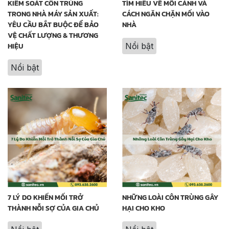
KIỂM SOÁT CÔN TRÙNG
TÌM HIỂU VỀ MỐI CÁNH VÀ
TRONG NHÀ MÁY SẢN XUẤT:
CÁCH NGĂN CHẶN MỐI VÀO
YÊU CẦU BẮT BUỘC ĐỂ BẢO
NHÀ
VỆ CHẤT LƯỢNG & THƯƠNG
HIỆU
Nổi bật
Nổi bật
7 LÝ DO KHIẾN MỐI TRỞ
NHỮNG LOÀI CÔN TRÙNG GÂY
THÀNH NỖI SỢ CỦA GIA CHỦ
HẠI CHO KHO