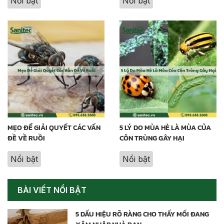
Nổi bật
Nổi bật
MẸO ĐỂ GIẢI QUYẾT CÁC VẤN
5 LÝ DO MÙA HÈ LÀ MÙA CỦA
ĐỀ VỀ RUỒI
CÔN TRÙNG GÂY HẠI
Nổi bật
Nổi bật
BÀI VIẾT NỔI BẬT
5 DẤU HIỆU RÕ RÀNG CHO THẤY MỐI ĐANG