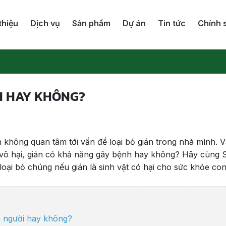
thiệu
Dịch vụ
Sản phẩm
Dự án
Tin tức
Chính 
H HAY KHÔNG?
ên không quan tâm tới vấn đề loại bỏ gián trong nhà mình. 
ật vô hại, gián có khả năng gây bệnh hay không? Hãy cùng 
loại bỏ chúng nếu gián là sinh vật có hại cho sức khỏe co
n người hay không?