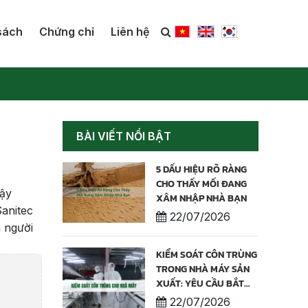
sách
Chứng chỉ
Liên hệ
BÀI VIẾT NỔI BẬT
5 DẤU HIỆU RÕ RÀNG
CHO THẤY MỐI ĐANG
Vậy
XÂM NHẬP NHÀ BẠN
Sanitec
22/07/2026
n người
KIỂM SOÁT CÔN TRÙNG
TRONG NHÀ MÁY SẢN
XUẤT: YÊU CẦU BẮT
BUỘC ĐỂ BẢO VỆ CHẤT
22/07/2026