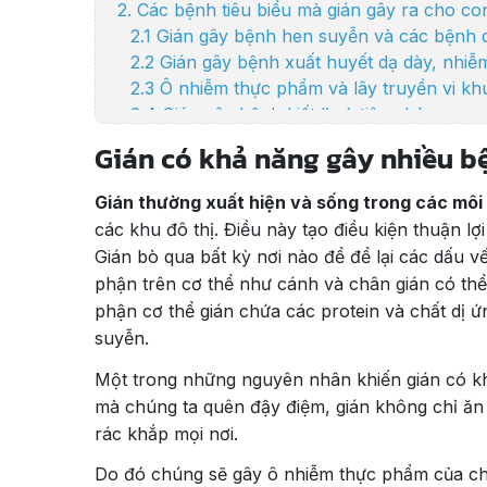
2. Các bệnh tiêu biểu mà gián gây ra cho c
2.1 Gián gây bệnh hen suyễn và các bệnh 
2.2 Gián gây bệnh xuất huyết dạ dày, nhi
2.3 Ô nhiễm thực phẩm và lây truyền vi kh
2.4 Gián gây bệnh kiết lị và tiêu chảy
3. Tiêu diệt gián hiệu quả
Gián có khả năng gây nhiều b
4. Điểm nổi bật của dịch vụ diệt gián đến t
Gián thường xuất hiện và sống trong các môi 
các khu đô thị. Điều này tạo điều kiện thuận lợ
Gián bò qua bất kỳ nơi nào để để lại các dấu v
phận trên cơ thể như cánh và chân gián có th
phận cơ thể gián chứa các protein và chất dị 
suyễn.
Một trong những nguyên nhân khiến gián có kh
mà chúng ta quên đậy điệm, gián không chỉ ăn
rác khắp mọi nơi.
Do đó chúng sẽ gây ô nhiễm thực phẩm của ch