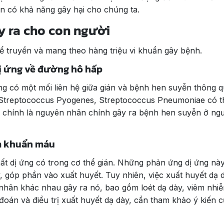
ián có khả năng gây hại cho chúng ta.
ây ra cho con người
hể truyền và mang theo hàng triệu vi khuẩn gây bệnh.
dị ứng về đường hô hấp
ng có một mối liên hệ giữa gián và bệnh hen suyễn thông 
n Streptococcus Pyogenes, Streptococcus Pneumoniae có t
y chính là nguyên nhân chính gây ra bệnh hen suyễn ở ngư
ễm khuẩn máu
hất dị ứng có trong cơ thể gián. Những phản ứng dị ứng nà
 góp phần vào xuất huyết. Tuy nhiên, việc xuất huyết dạ d
nhân khác nhau gây ra nó, bao gồm loét dạ dày, viêm nhiễ
án và điều trị xuất huyết dạ dày, cần tham khảo ý kiến ​​