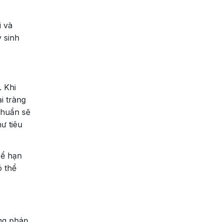
i và
ý sinh
. Khi
i tràng
khuẩn sẽ
ư tiêu
Để hạn
ó thể
ơng pháp