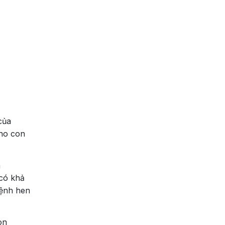
của
cho con
à
 có khả
bệnh hen
on