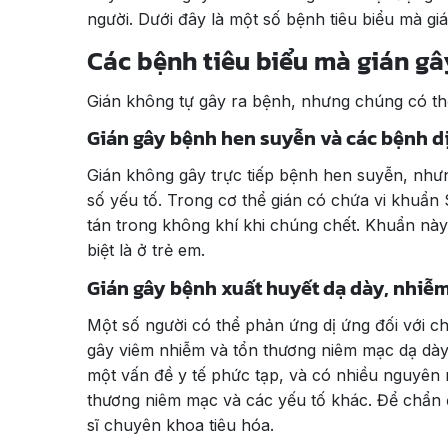
người. Dưới đây là một số bệnh tiêu biểu mà g
Các bệnh tiêu biểu mà gián g
Gián không tự gây ra bệnh, nhưng chúng có t
Gián gây bệnh hen suyễn và các bệnh 
Gián không gây trực tiếp bệnh hen suyễn, như
số yếu tố. Trong cơ thể gián có chứa vi khuẩ
tán trong không khí khi chúng chết. Khuẩn nà
biệt là ở trẻ em.
Gián gây bệnh xuất huyết dạ dày, nhi
Một số người có thể phản ứng dị ứng đối với c
gây viêm nhiễm và tổn thương niêm mạc dạ dày,
một vấn đề y tế phức tạp, và có nhiều nguyên 
thương niêm mạc và các yếu tố khác. Để chẩn đo
sĩ chuyên khoa tiêu hóa.