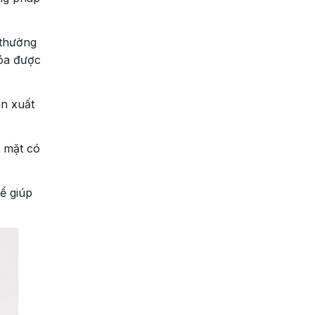
 thường
hóa được
án xuất
ề mặt có
hể giúp