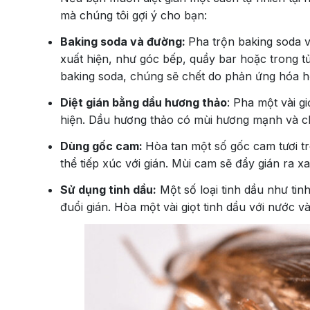
mà chúng tôi gợi ý cho bạn:
Baking soda và đường:
Pha trộn baking soda v
xuất hiện, như góc bếp, quầy bar hoặc trong t
baking soda, chúng sẽ chết do phản ứng hóa h
Diệt gián bằng dầu hương thảo
: Pha một vài g
hiện. Dầu hương thảo có mùi hương mạnh và chấ
Dùng gốc cam:
Hòa tan một số gốc cam tươi t
thể tiếp xúc với gián. Mùi cam sẽ đẩy gián ra 
Sử dụng tinh dầu:
Một số loại tinh dầu như tinh
đuổi gián. Hòa một vài giọt tinh dầu với nước v