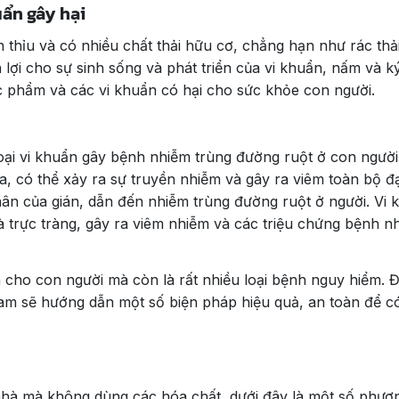
uẩn gây hại
 thỉu và có nhiều chất thải hữu cơ, chẳng hạn như rác thả
lợi cho sự sinh sống và phát triển của vi khuẩn, nấm và k
ực phẩm và các vi khuẩn có hại cho sức khỏe con người.
loại vi khuẩn gây bệnh nhiễm trùng đường ruột ở con người
la, có thể xảy ra sự truyền nhiễm và gây ra viêm toàn bộ đạ
hân của gián, dẫn đến nhiễm trùng đường ruột ở người. Vi 
 trực tràng, gây ra viêm nhiễm và các triệu chứng bệnh nh
 cho con người mà còn là rất nhiều loại bệnh nguy hiểm. 
am sẽ hướng dẫn một số biện pháp hiệu quả, an toàn để c
 nhà mà không dùng các hóa chất, dưới đây là một số phư