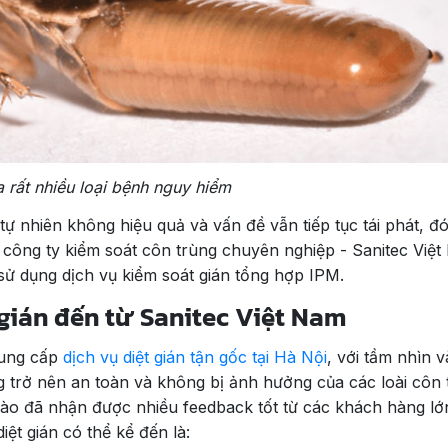
a rất nhiều loại bệnh nguy hiểm
tự nhiên không hiệu quả và vấn đề vẫn tiếp tục tái phát, đó
 công ty kiểm soát côn trùng chuyên nghiệp - Sanitec Việt
sử dụng dịch vụ kiểm soát gián tổng hợp IPM.
t gián đến từ Sanitec Việt Nam
cung cấp
dịch vụ diệt gián tận gốc tại Hà Nội
, với tầm nhìn v
trở nên an toàn và không bị ảnh hưởng của các loài côn 
ự hào đã nhận được nhiều feedback tốt từ các khách hàng lớ
iệt gián có thể kể đến là: