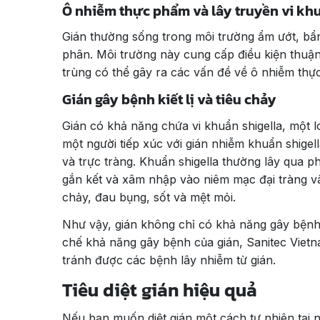
Ô nhiễm thực phẩm và lây truyền vi kh
Gián thường sống trong môi trường ẩm ướt, bẩn
phân. Môi trường này cung cấp điều kiện thuận 
trùng có thể gây ra các vấn đề về ô nhiễm th
Gián gây bệnh kiết lị và tiêu chảy
Gián có khả năng chứa vi khuẩn shigella, một 
một người tiếp xúc với gián nhiễm khuẩn shigel
và trực tràng. Khuẩn shigella thường lây qua p
gắn kết và xâm nhập vào niêm mạc đại tràng và
chảy, đau bụng, sốt và mệt mỏi.
Như vậy, gián không chỉ có khả năng gây bệnh
chế khả năng gây bệnh của gián, Sanitec Vietn
tránh được các bệnh lây nhiễm từ gián.
Tiêu diệt gián hiệu quả
Nếu bạn muốn diệt gián một cách tự nhiên tại