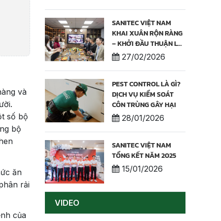
LƯỢNG & THƯƠNG
HIỆU
SANITEC VIỆT NAM
KHAI XUÂN RỘN RÀNG
– KHỞI ĐẦU THUẬN LỢI
NĂM 2026
27/02/2026
PEST CONTROL LÀ GÌ?
hàng và
DỊCH VỤ KIỂM SOÁT
ười.
CÔN TRÙNG GÂY HẠI
ột số bộ
28/01/2026
ững bộ
 hen
SANITEC VIỆT NAM
TỔNG KẾT NĂM 2025
15/01/2026
hức ăn
phân rải
VIDEO
ệnh của