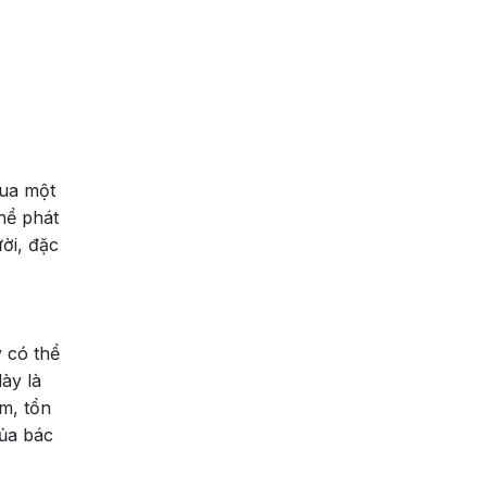
qua một
hể phát
ời, đặc
y có thể
ày là
m, tổn
của bác