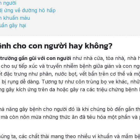
on người
dị ứng về đường hô hấp
ễm khuẩn máu
uẩn gây hại
ệnh cho con người hay không?
ừ Sanitec Việt Nam
trường gần gũi với con người
như nhà cửa, tòa nhà, nhà 
i cho sự tiếp xúc và truyền nhiễm bệnh giữa gián và con ng
ết đặc trưng như phân, nước bọt, vết bẩn trên cơ thể và m
ể bị rụng dễ dàng. Tương tự như côn trùng bọ ve khác, nh
ứng gây kích ứng trên da hoặc gây ra các triệu chứng bệnh
ả năng gây bệnh cho người đó là khi chúng bò đến gần t
 mà còn nôn mửa những thức ăn đã tiêu hóa một phần và 
úng ta, các chất thải mang theo nhiều vi khuẩn và mầm b