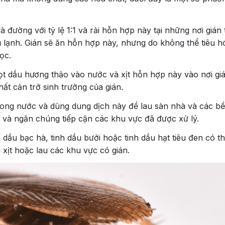
à đường với tỷ lệ 1:1 và rải hỗn hợp này tại những nơi gián
ủ lạnh. Gián sẽ ăn hỗn hợp này, nhưng do không thể tiêu 
ọc.
iọt dầu hương thảo vào nước và xịt hỗn hợp này vào nơi gi
t cản trở sinh trưởng của gián.
rong nước và dùng dung dịch này để lau sàn nhà và các b
xa và ngăn chúng tiếp cận các khu vực đã được xử lý.
 dầu bạc hà, tinh dầu bưởi hoặc tinh dầu hạt tiêu đen có t
à xịt hoặc lau các khu vực có gián.