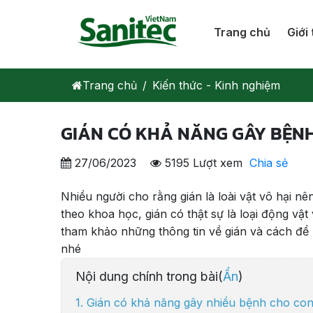
Trang chủ
Giới 
Trang chủ
Kiến thức - Kinh nghiệm
GIÁN CÓ KHẢ NĂNG GÂY BỆN
27/06/2023
5195 Lượt xem
Chia sẻ
Nhiều người cho rằng gián là loài vật vô hại n
theo khoa học, gián có thật sự là loại động v
tham khảo những thông tin về gián và cách để 
nhé
Nội dung chính trong bài(
Ẩn
)
1. Gián có khả năng gây nhiều bệnh cho co