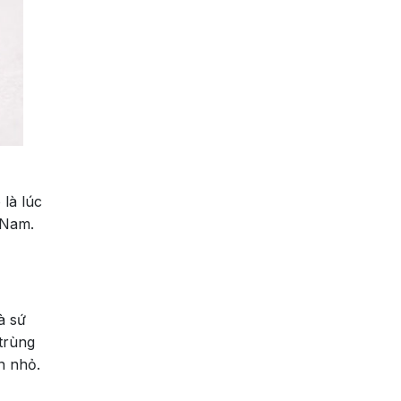
 là lúc
 Nam.
à sứ
trùng
n nhỏ.