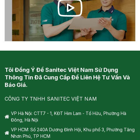
Tôi Đồng Ý Để Sanitec Việt Nam Sử Dụng
Thông Tin Đã Cung Cấp Để Liên Hệ Tư Vấn Và
Báo Giá.
CÔNG TY TNHH SANITEC VIỆT NAM
VP Hà Nội: CTT7 - 1, KĐT Him Lam - Tố Hữu, Phường Hà
Đông, Hà Nội
VP HCM: Số 240A Dương Đình Hội, Khu phố 3, Phường Tăng
Nhơn Phú, TP HCM