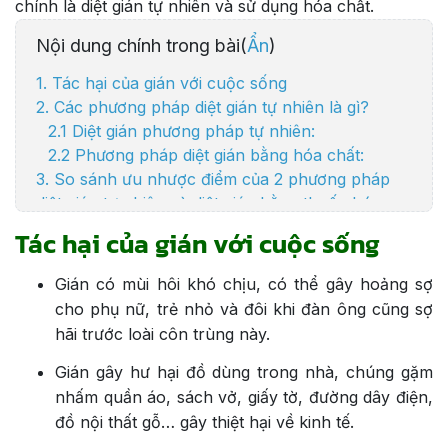
chính là diệt gián tự nhiên và sử dụng hóa chất.
Nội dung chính trong bài(
Ẩn
)
1. Tác hại của gián với cuộc sống
2. Các phương pháp diệt gián tự nhiên là gì?
2.1 Diệt gián phương pháp tự nhiên:
2.2 Phương pháp diệt gián bằng hóa chất:
3. So sánh ưu nhược điểm của 2 phương pháp
diệt gián tự nhiên và diệt gián bằng thuốc hóa
học
Tác hại của gián với cuộc sống
3.1 Diệt gián tự nhiên:
3.2 Diệt gián bằng hóa chất:
Gián có mùi hôi khó chịu, có thể gây hoảng sợ
4. Tại sao bạn nên lựa chọn Sanitec là đơn vị
cho phụ nữ, trẻ nhỏ và đôi khi đàn ông cũng sợ
cung cấp giải pháp diệt gián?
hãi trước loài côn trùng này.
Gián gây hư hại đồ dùng trong nhà, chúng gặm
nhấm quần áo, sách vở, giấy tờ, đường dây điện,
đồ nội thất gỗ… gây thiệt hại về kinh tế.