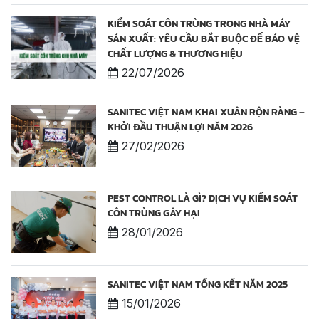
KIỂM SOÁT CÔN TRÙNG TRONG NHÀ MÁY
SẢN XUẤT: YÊU CẦU BẮT BUỘC ĐỂ BẢO VỆ
CHẤT LƯỢNG & THƯƠNG HIỆU
22/07/2026
SANITEC VIỆT NAM KHAI XUÂN RỘN RÀNG –
KHỞI ĐẦU THUẬN LỢI NĂM 2026
27/02/2026
PEST CONTROL LÀ GÌ? DỊCH VỤ KIỂM SOÁT
CÔN TRÙNG GÂY HẠI
28/01/2026
SANITEC VIỆT NAM TỔNG KẾT NĂM 2025
15/01/2026