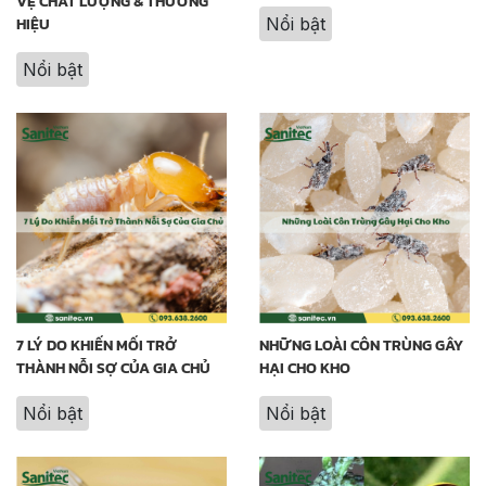
VỆ CHẤT LƯỢNG & THƯƠNG
HIỆU
Nổi bật
Nổi bật
7 LÝ DO KHIẾN MỐI TRỞ
NHỮNG LOÀI CÔN TRÙNG GÂY
THÀNH NỖI SỢ CỦA GIA CHỦ
HẠI CHO KHO
Nổi bật
Nổi bật