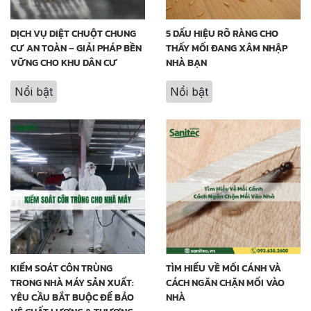
DỊCH VỤ DIỆT CHUỘT CHUNG
5 DẤU HIỆU RÕ RÀNG CHO
CƯ AN TOÀN – GIẢI PHÁP BỀN
THẤY MỐI ĐANG XÂM NHẬP
VỮNG CHO KHU DÂN CƯ
NHÀ BẠN
Nổi bật
Nổi bật
KIỂM SOÁT CÔN TRÙNG
TÌM HIỂU VỀ MỐI CÁNH VÀ
TRONG NHÀ MÁY SẢN XUẤT:
CÁCH NGĂN CHẶN MỐI VÀO
YÊU CẦU BẮT BUỘC ĐỂ BẢO
NHÀ