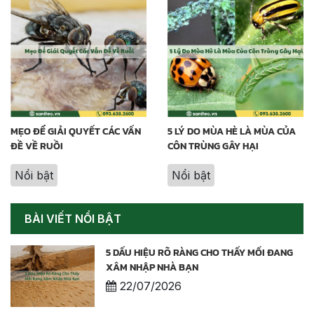
MẸO ĐỂ GIẢI QUYẾT CÁC VẤN
5 LÝ DO MÙA HÈ LÀ MÙA CỦA
ĐỀ VỀ RUỒI
CÔN TRÙNG GÂY HẠI
Nổi bật
Nổi bật
BÀI VIẾT NỔI BẬT
5 DẤU HIỆU RÕ RÀNG CHO THẤY MỐI ĐANG
XÂM NHẬP NHÀ BẠN
22/07/2026