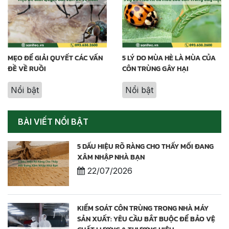
MẸO ĐỂ GIẢI QUYẾT CÁC VẤN
5 LÝ DO MÙA HÈ LÀ MÙA CỦA
ĐỀ VỀ RUỒI
CÔN TRÙNG GÂY HẠI
Nổi bật
Nổi bật
BÀI VIẾT NỔI BẬT
5 DẤU HIỆU RÕ RÀNG CHO THẤY MỐI ĐANG
XÂM NHẬP NHÀ BẠN
22/07/2026
KIỂM SOÁT CÔN TRÙNG TRONG NHÀ MÁY
SẢN XUẤT: YÊU CẦU BẮT BUỘC ĐỂ BẢO VỆ