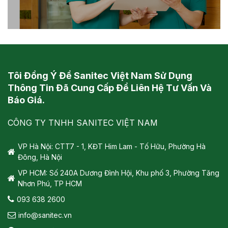
Tôi Đồng Ý Để Sanitec Việt Nam Sử Dụng
Thông Tin Đã Cung Cấp Để Liên Hệ Tư Vấn Và
Báo Giá.
CÔNG TY TNHH SANITEC VIỆT NAM
VP Hà Nội: CTT7 - 1, KĐT Him Lam - Tố Hữu, Phường Hà
Đông, Hà Nội
VP HCM: Số 240A Dương Đình Hội, Khu phố 3, Phường Tăng
Nhơn Phú, TP HCM
093 638 2600
info@sanitec.vn