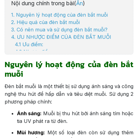
Nội dung chính trong bài(
Ẩn
)
1. Nguyên lý hoạt động của đèn bắt muỗi
2. Hiệu quả của đèn bắt muỗi
3. Có nên mua và sử dụng đèn bắt muỗi?
4. ƯU NHƯỢC ĐIỂM CỦA ĐÈN BẮT MUỖI
4.1 Ưu điểm:
4.2 Nhược điểm:
5. Mua đèn bắt muỗi ở đâu?
Nguyên lý hoạt động của đèn bắt
6. Kết luận
muỗi
Đèn bắt muỗi là một thiết bị sử dụng ánh sáng và công
nghệ thu hút để hấp dẫn và tiêu diệt muỗi. Sử dụng 2
phương pháp chính:
Ánh sáng:
Muỗi bị thu hút bởi ánh sáng tím hoặc
tia UV phát ra từ đèn.
Mùi hương:
Một số loại đèn còn sử dụng thêm