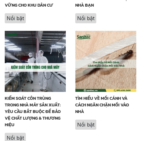
VỮNG CHO KHU DÂN CƯ
NHÀ BẠN
Nổi bật
Nổi bật
KIỂM SOÁT CÔN TRÙNG
TÌM HIỂU VỀ MỐI CÁNH VÀ
TRONG NHÀ MÁY SẢN XUẤT:
CÁCH NGĂN CHẶN MỐI VÀO
YÊU CẦU BẮT BUỘC ĐỂ BẢO
NHÀ
VỆ CHẤT LƯỢNG & THƯƠNG
HIỆU
Nổi bật
Nổi bật