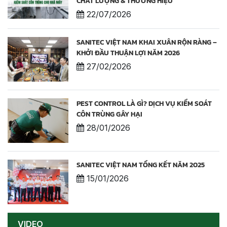
CHẤT LƯỢNG & THƯƠNG HIỆU
22/07/2026
SANITEC VIỆT NAM KHAI XUÂN RỘN RÀNG –
KHỞI ĐẦU THUẬN LỢI NĂM 2026
27/02/2026
PEST CONTROL LÀ GÌ? DỊCH VỤ KIỂM SOÁT
CÔN TRÙNG GÂY HẠI
28/01/2026
SANITEC VIỆT NAM TỔNG KẾT NĂM 2025
15/01/2026
VIDEO