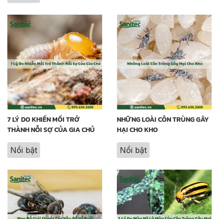
7 LÝ DO KHIẾN MỐI TRỞ
NHỮNG LOÀI CÔN TRÙNG GÂY
THÀNH NỖI SỢ CỦA GIA CHỦ
HẠI CHO KHO
Nổi bật
Nổi bật