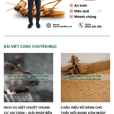
BÀI VIẾT CÙNG CHUYÊN MỤC
DỊCH VỤ DIỆT CHUỘT CHUNG
5 DẤU HIỆU RÕ RÀNG CHO
CƯ AN TOÀN – GIẢI PHÁP BỀN
THẤY MỐI ĐANG XÂM NHẬP