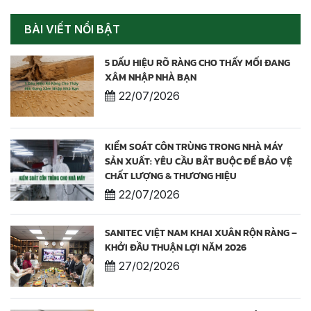
BÀI VIẾT NỔI BẬT
5 DẤU HIỆU RÕ RÀNG CHO THẤY MỐI ĐANG
XÂM NHẬP NHÀ BẠN
22/07/2026
KIỂM SOÁT CÔN TRÙNG TRONG NHÀ MÁY
SẢN XUẤT: YÊU CẦU BẮT BUỘC ĐỂ BẢO VỆ
CHẤT LƯỢNG & THƯƠNG HIỆU
22/07/2026
SANITEC VIỆT NAM KHAI XUÂN RỘN RÀNG –
KHỞI ĐẦU THUẬN LỢI NĂM 2026
27/02/2026