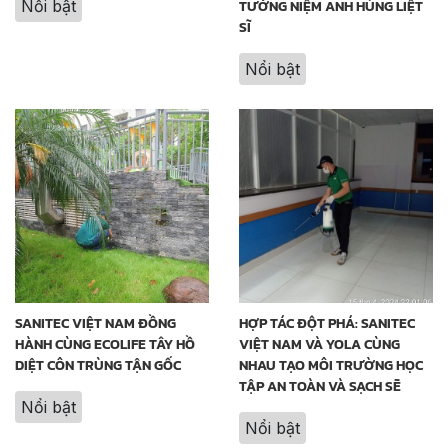
Nổi bật
TƯỞNG NIỆM ANH HÙNG LIỆT
SĨ
Nổi bật
SANITEC VIỆT NAM ĐỒNG
HỢP TÁC ĐỘT PHÁ: SANITEC
HÀNH CÙNG ECOLIFE TÂY HỒ
VIỆT NAM VÀ YOLA CÙNG
DIỆT CÔN TRÙNG TẬN GỐC
NHAU TẠO MÔI TRƯỜNG HỌC
TẬP AN TOÀN VÀ SẠCH SẼ
Nổi bật
Nổi bật