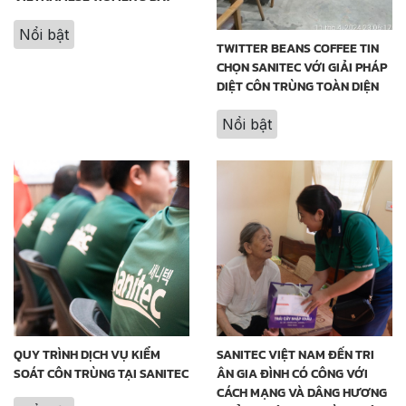
Nổi bật
TWITTER BEANS COFFEE TIN
CHỌN SANITEC VỚI GIẢI PHÁP
DIỆT CÔN TRÙNG TOÀN DIỆN
Nổi bật
QUY TRÌNH DỊCH VỤ KIỂM
SANITEC VIỆT NAM ĐẾN TRI
SOÁT CÔN TRÙNG TẠI SANITEC
ÂN GIA ĐÌNH CÓ CÔNG VỚI
CÁCH MẠNG VÀ DÂNG HƯƠNG