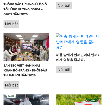
THÔNG BÁO LỊCH NGHỈ LỄ GIỖ
Nổi bật
TỔ HÙNG VƯƠNG, 30/04 –
01/05 NĂM 2026
Nổi bật
해충 방제가 반려견이나 반려묘
에게 영향을 줄까요?
SANITEC VIỆT NAM KHAI
Nổi bật
XUÂN RỘN RÀNG – KHỞI ĐẦU
THUẬN LỢI NĂM 2026
Nổi bật