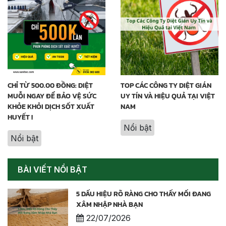
CHỈ TỪ 500.00 ĐỒNG: DIỆT
TOP CÁC CÔNG TY DIỆT GIÁN
MUỖI NGAY ĐỂ BẢO VỆ SỨC
UY TÍN VÀ HIỆU QUẢ TẠI VIỆT
KHỎE KHỎI DỊCH SỐT XUẤT
NAM
HUYẾT !
Nổi bật
Nổi bật
BÀI VIẾT NỔI BẬT
5 DẤU HIỆU RÕ RÀNG CHO THẤY MỐI ĐANG
XÂM NHẬP NHÀ BẠN
22/07/2026