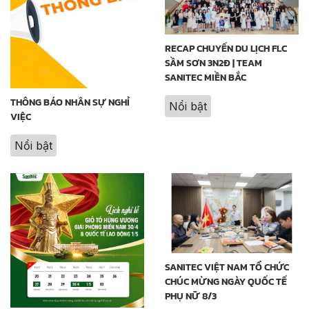
RECAP CHUYẾN DU LỊCH FLC
SẦM SƠN 3N2Đ | TEAM
SANITEC MIỀN BẮC
THÔNG BÁO NHÂN SỰ NGHỈ
Nổi bật
VIỆC
Nổi bật
SANITEC VIỆT NAM TỔ CHỨC
CHÚC MỪNG NGÀY QUỐC TẾ
PHỤ NỮ 8/3