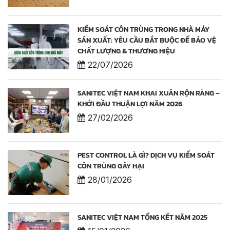
KIỂM SOÁT CÔN TRÙNG TRONG NHÀ MÁY
SẢN XUẤT: YÊU CẦU BẮT BUỘC ĐỂ BẢO VỆ
CHẤT LƯỢNG & THƯƠNG HIỆU
22/07/2026
SANITEC VIỆT NAM KHAI XUÂN RỘN RÀNG –
KHỞI ĐẦU THUẬN LỢI NĂM 2026
27/02/2026
PEST CONTROL LÀ GÌ? DỊCH VỤ KIỂM SOÁT
CÔN TRÙNG GÂY HẠI
28/01/2026
SANITEC VIỆT NAM TỔNG KẾT NĂM 2025