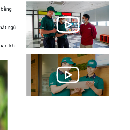
 bằng
mất ngủ
bạn khi