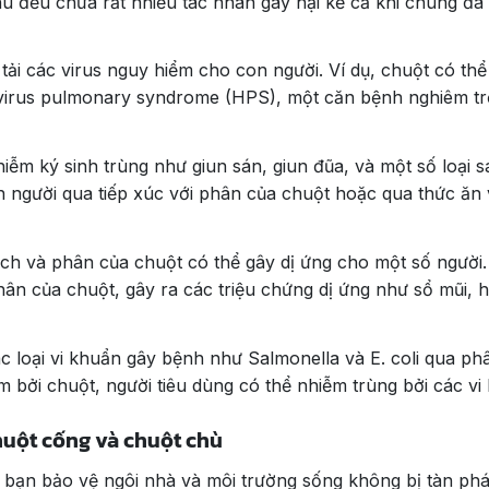
 đều chứa rất nhiều tác nhân gây hại kể cả khi chúng đã 
 tải các virus nguy hiểm cho con người. Ví dụ, chuột có thể
ntavirus pulmonary syndrome (HPS), một căn bệnh nghiêm t
iễm ký sinh trùng như giun sán, giun đũa, và một số loại s
n người qua tiếp xúc với phân của chuột hoặc qua thức ăn
dịch và phân của chuột có thể gây dị ứng cho một số người
ân của chuột, gây ra các triệu chứng dị ứng như sổ mũi, h
c loại vi khuẩn gây bệnh như Salmonella và E. coli qua ph
 bởi chuột, người tiêu dùng có thể nhiễm trùng bởi các vi
chuột cống và chuột chù
 bạn bảo vệ ngôi nhà và môi trường sống không bị tàn phá