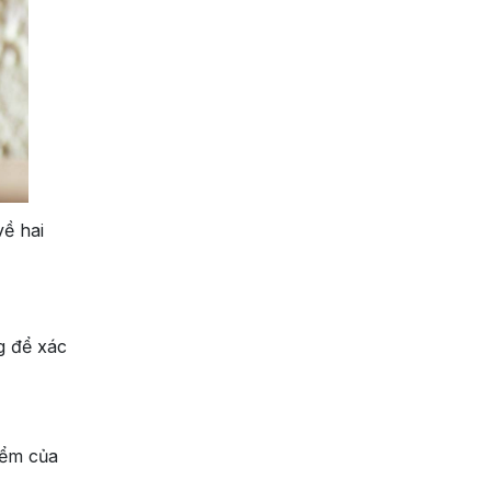
ề hai
g để xác
iểm của