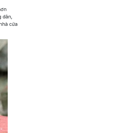
hơn
g dân,
 nhà cửa