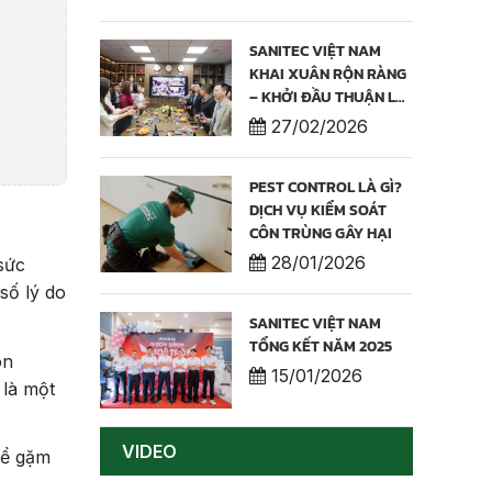
LƯỢNG & THƯƠNG
HIỆU
SANITEC VIỆT NAM
KHAI XUÂN RỘN RÀNG
– KHỞI ĐẦU THUẬN LỢI
NĂM 2026
27/02/2026
PEST CONTROL LÀ GÌ?
DỊCH VỤ KIỂM SOÁT
CÔN TRÙNG GÂY HẠI
28/01/2026
sức
số lý do
SANITEC VIỆT NAM
TỔNG KẾT NĂM 2025
on
15/01/2026
 là một
VIDEO
hể gặm