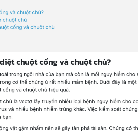
 cống và chuột chù?
à chuột chù
chuột cống và chuột chù
 và chuột chù trong nhà
 diệt chuột cống và chuột chù?
iệu quả
toái trong ngôi nhà của bạn mà còn là mối nguy hiểm cho 
uổi chuột
trong cơ thể chúng ủ rất nhiều mầm bệnh. Dưới đây là một 
hiệp
ột cống và chuột chù hiệu quả.
 chù là vectơ lây truyền nhiều loại bệnh nguy hiểm cho c
rus và nhiều bệnh nhiễm trùng khác. Việc kiểm soát chúng
 bạn.
ộng vật gặm nhấm nên sẽ gây tàn phá tài sản. Chúng có t