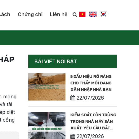
sách
Chứng chỉ
Liên hệ
PHÁP
BÀI VIẾT NỔI BẬT
5 DẤU HIỆU RÕ RÀNG
CHO THẤY MỐI ĐANG
XÂM NHẬP NHÀ BẠN
ác mộng
22/07/2026
à tài
p diệt
KIỂM SOÁT CÔN TRÙNG
t cống
TRONG NHÀ MÁY SẢN
XUẤT: YÊU CẦU BẮT
BUỘC ĐỂ BẢO VỆ CHẤT
22/07/2026