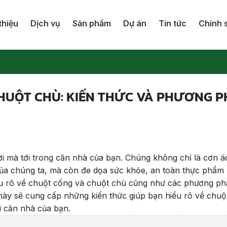
thiệu
Dịch vụ
Sản phẩm
Dự án
Tin tức
Chính 
CHUỘT CHÙ: KIẾN THỨC VÀ PHƯƠNG 
i mà tới trong căn nhà của bạn. Chúng không chỉ là cơn 
ủa chúng ta, mà còn đe dọa sức khỏe, an toàn thực phẩm v
ểu rõ về chuột cống và chuột chù cũng như các phương phá
t này sẽ cung cấp những kiến thức giúp bạn hiểu rõ về chuộ
i căn nhà của bạn.