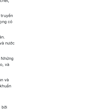
chết,
 truyền
rọng có
án.
 và nước
. Những
o, và
ân và
 khuẩn
 bởi