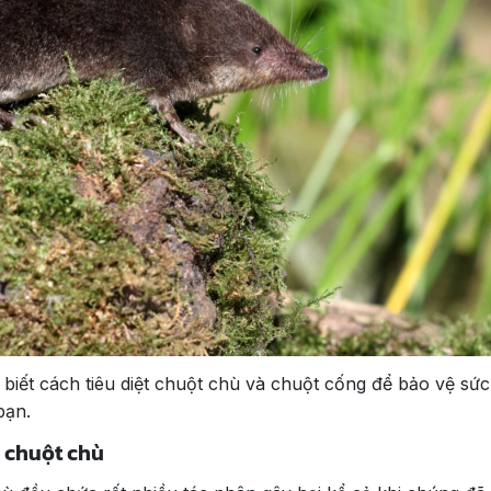
biết cách tiêu diệt chuột chù và chuột cống để bảo vệ sức
 bạn.
 chuột chù