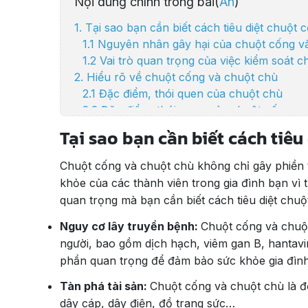
Nội dung chính trong bài(
Ẩn
)
1. Tại sao bạn cần biết cách tiêu diệt chuột
1.1 Nguyên nhân gây hại của chuột cống v
1.2 Vai trò quan trọng của việc kiểm soát 
2. Hiểu rõ về chuột cống và chuột chù
2.1 Đặc điểm, thói quen của chuột chù
2.2 Đặc điểm, thói quen của chuột cống
2.3 Nguyên nhân xuất hiện của chuột cống
Tại sao bạn cần biết cách tiêu
3. Cách tiêu diệt chuột cống và chuột chù h
3.1 Phương pháp diệt chuột tự nhiên:
Chuột cống và chuột chù không chỉ gây phiền 
3.2 Sử dụng chế phẩm sinh học hóa học đ
khỏe của các thành viên trong gia đình bạn vì 
3.3 Sử dụng dịch vụ diệt chuột chuyên ng
quan trọng mà bạn cần biết cách tiêu diệt chu
Nguy cơ lây truyền bệnh:
Chuột cống và chuột
người, bao gồm dịch hạch, viêm gan B, hantavi
phần quan trọng để đảm bảo sức khỏe gia đình
Tàn phá tài sản:
Chuột cống và chuột chù là đ
dây cáp, dây điện, đồ trang sức…