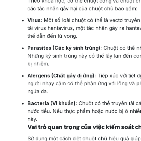
Theo khoa học, cơ thể chuột cống và chuột chù
các tác nhân gây hại của chuột chù bao gồm:
Virus:
Một số loài chuột có thể là vectơ truyền
tải virus hantavirus, một tác nhân gây ra ha
thể dẫn đến tử vong.
Parasites (Các ký sinh trùng):
Chuột có thể nh
Những ký sinh trùng này có thể lây lan đến co
bị nhiễm.
Alergens (Chất gây dị ứng):
Tiếp xúc với tiết 
người nhạy cảm có thể phản ứng với lông và ph
ngứa da.
Bacteria (Vi khuẩn):
Chuột có thể truyền tải cá
nước tiểu. Nếu thực phẩm hoặc nước bị ô nhiễm
này.
Vai trò quan trọng của việc kiểm soát 
Sử dụng một cách diệt chuột chù hiệu quả giúp