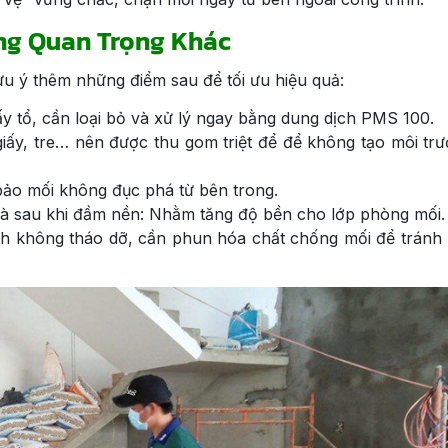
ng Quan Trọng Khác
u ý thêm những điểm sau để tối ưu hiệu quả:
ấy tổ, cần loại bỏ và xử lý ngay bằng dung dịch PMS 100.
giấy, tre… nên được thu gom triệt để để không tạo môi tr
ảo mối không đục phá từ bên trong.
à sau khi đầm nền: Nhằm tăng độ bền cho lớp phòng mối.
h không tháo dỡ, cần phun hóa chất chống mối để tránh r