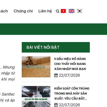
sách
Chứng chỉ
Liên hệ
BÀI VIẾT NỔI BẬT
5 DẤU HIỆU RÕ RÀNG
CHO THẤY MỐI ĐANG
... Nhưng
XÂM NHẬP NHÀ BẠN
 nhập từ
22/07/2026
 khi mọi
KIỂM SOÁT CÔN TRÙNG
TRONG NHÀ MÁY SẢN
 Sanitec
XUẤT: YÊU CẦU BẮT
hị và áp
BUỘC ĐỂ BẢO VỆ CHẤT
22/07/2026