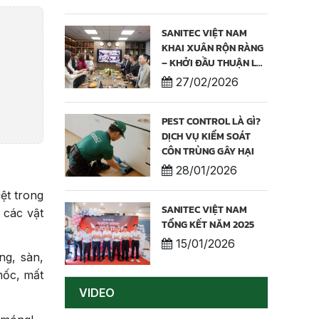
LƯỢNG & THƯƠNG
HIỆU
SANITEC VIỆT NAM
KHAI XUÂN RỘN RÀNG
– KHỞI ĐẦU THUẬN LỢI
NĂM 2026
27/02/2026
PEST CONTROL LÀ GÌ?
DỊCH VỤ KIỂM SOÁT
CÔN TRÙNG GÂY HẠI
28/01/2026
ệt trong
SANITEC VIỆT NAM
 các vật
TỔNG KẾT NĂM 2025
15/01/2026
ng, sàn,
mốc, mất
VIDEO