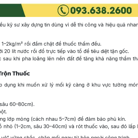
u kỹ sư xây dựng tin dùng vì dễ thi công và hiệu quả nha
ợng 1–2kg/m² rồi đầm chặt để thuốc thấm đều.
20 lít nước rồi đổ trực tiếp vào tổ để tiêu diệt tận gốc.
ốc sau khi pha loãng lên nền đất để tăng khả năng thẩm t
Trộn Thuốc
p dụng khi muốn xử lý mối kỹ càng ở khu vực tường mó
sâu 60–80cm).
ột.
từng lớp mỏng (cách nhau 5–7cm) để đảm bảo phủ kín.
 nhỏ (1–2cm, sâu 30–40cm) và rót thuốc vào, sau đó lấp l
vệ” vững chắc, chặn mối ngay từ bên ngoài công trình.