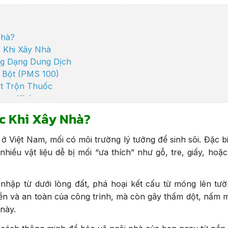
Nhà?
 Khi Xây Nhà
ng Dạng Dung Dịch
 Bột (PMS 100)
t Trộn Thuốc
rọng Khác
– Không Dùng Hóa Chất: Mồi Bả & Hộp Nhử
c Khi Xây Nhà?
ận Gốc Tại Sanitec Việt Nam
 Việt Nam, mối có môi trường lý tưởng để sinh sôi. Đặc bi
hiều vật liệu dễ bị mối “ưa thích” như gỗ, tre, giấy, hoặc
nhập từ dưới lòng đất, phá hoại kết cấu từ móng lên tườ
ền và an toàn của công trình, mà còn gây thấm dột, nấm 
này.