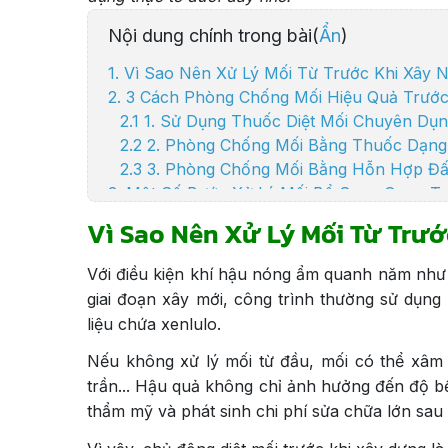
Nội dung chính trong bài(
Ẩn
)
1. Vì Sao Nên Xử Lý Mối Từ Trước Khi Xây 
2. 3 Cách Phòng Chống Mối Hiệu Quả Trước
2.1 1. Sử Dụng Thuốc Diệt Mối Chuyên Dụ
2.2 2. Phòng Chống Mối Bằng Thuốc Dạng
2.3 3. Phòng Chống Mối Bằng Hỗn Hợp Đấ
3. Một Số Bước Xử Lý Mối Bổ Sung Quan T
3.1 Giải Pháp Phòng Chống Mối Hiện Đại 
Vì Sao Nên Xử Lý Mối Từ Trướ
4. An Tâm Xây Nhà Với Dịch Vụ Xử Lý Mối T
Với điều kiện khí hậu nóng ẩm quanh năm như ở
giai đoạn xây mới, công trình thường sử dụng n
liệu chứa xenlulo.
Nếu không xử lý mối từ đầu, mối có thể xâm 
trần... Hậu quả không chỉ ảnh hưởng đến độ b
thẩm mỹ và phát sinh chi phí sửa chữa lớn sau 