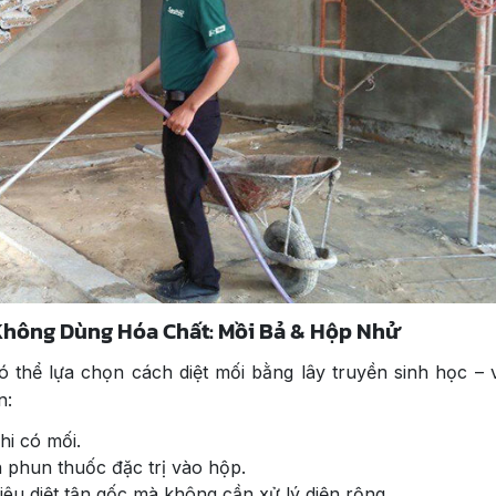
 Không Dùng Hóa Chất: Mồi Bả & Hộp Nhử
 thể lựa chọn cách diệt mối bằng lây truyền sinh học – 
n:
hi có mối.
h phun thuốc đặc trị vào hộp.
êu diệt tận gốc mà không cần xử lý diện rộng.