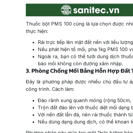
Thuốc bột PMS 100 cũng là lựa chọn được nhiề
thực hiện:
Rải trực tiếp lên mặt đất nền với liều lư
Nếu phát hiện tổ mối, pha 1kg PMS 100 với 
Ngoài ra, bạn có thể tưới dung dịch thu
bảo mối không còn đường xâm nhập.
3. Phòng Chống Mối Bằng Hỗn Hợp Đất 
Đây là phương pháp được nhiều chủ đầu tư á
công trình. Cách làm:
Đào rãnh xung quanh móng (rộng 50cm, 
Trộn đất đào lên với thuốc diệt mối dạng b
Với nền đất lẫn đá, nên rải thuốc thành 
Nếu dùng dạng dung dịch, có thể khoan lỗ
Phương pháp này giúp tạo một “bức tường bảo 