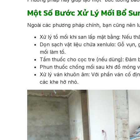
Một Số Bước Xử Lý Mối Bổ Su
Ngoài các phương pháp chính, bạn cũng nên lư
Xử lý tổ mối khi san lấp mặt bằng: Nếu th
Dọn sạch vật liệu chứa xenlulo: Gỗ vụn, 
mối làm tổ.
Tẩm thuốc cho cọc tre (nếu dùng): Đảm b
Phun thuốc chống mối sau khi đổ móng v
Xử lý ván khuôn âm: Với phần ván cố địn
các khe hở nhỏ.