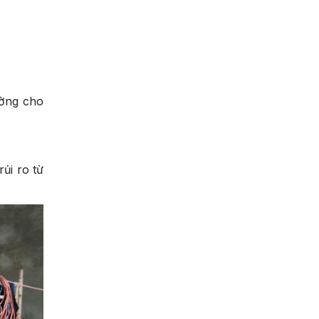
ường cho
ủi ro từ