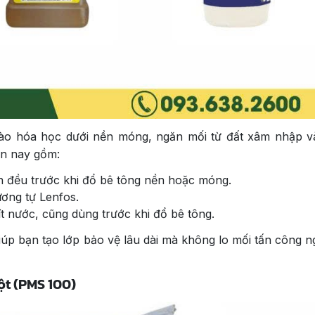
rào hóa học dưới nền móng, ngăn mối từ đất xâm nhập 
ện nay gồm:
un đều trước khi đổ bê tông nền hoặc móng.
ơng tự Lenfos.
t nước, cũng dùng trước khi đổ bê tông.
iúp bạn tạo lớp bảo vệ lâu dài mà không lo mối tấn công n
ột (PMS 100)