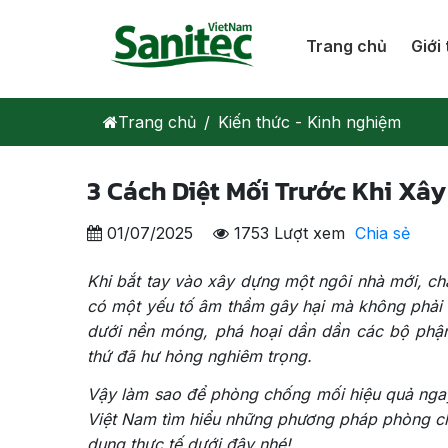
Trang chủ
Giới 
Trang chủ
Kiến thức - Kinh nghiệm
3 Cách Diệt Mối Trước Khi Xâ
01/07/2025
1753 Lượt xem
Chia sẻ
Khi bắt tay vào xây dựng một ngôi nhà mới, chắc
có một yếu tố âm thầm gây hại mà không phải 
dưới nền móng, phá hoại dần dần các bộ phận
thứ đã hư hỏng nghiêm trọng.
Vậy làm sao để phòng chống mối hiệu quả ngay
Việt Nam tìm hiểu những phương pháp phòng ch
dụng thực tế dưới đây nhé!