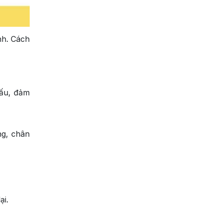
nh. Cách
hấu, đảm
ng, chân
ại.