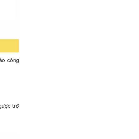
vào công
gược trở