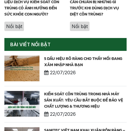
LIỆU DỊCH VỤ KIỂM SOÁT CÔN
CẦN CHUẨN BỊ NHỮNG GÌ
TRÙNG CÓ ẢNH HƯỞNG ĐẾN
TRƯỚC KHI DÙNG DỊCH VỤ
SỨC KHỎE CON NGƯỜI?
DIỆT CÔN TRÙNG?
Nổi bật
Nổi bật
BÀI VIẾT NỔI BẬT
5 DẤU HIỆU RÕ RÀNG CHO THẤY MỐI ĐANG
XÂM NHẬP NHÀ BẠN
22/07/2026
KIỂM SOÁT CÔN TRÙNG TRONG NHÀ MÁY
SẢN XUẤT: YÊU CẦU BẮT BUỘC ĐỂ BẢO VỆ
CHẤT LƯỢNG & THƯƠNG HIỆU
22/07/2026
SANITEC VIỆT NAM KHAI XUÂN RỘN RÀNG –