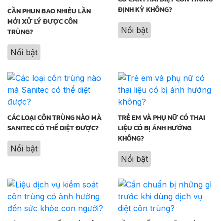
ĐỊNH KỲ KHÔNG?
CẦN PHUN BAO NHIÊU LẦN
MỚI XỬ LÝ ĐƯỢC CÔN
Nổi bật
TRÙNG?
Nổi bật
CÁC LOẠI CÔN TRÙNG NÀO MÀ
TRẺ EM VÀ PHỤ NỮ CÓ THAI
SANITEC CÓ THỂ DIỆT ĐƯỢC?
LIỆU CÓ BỊ ẢNH HƯỞNG
KHÔNG?
Nổi bật
Nổi bật