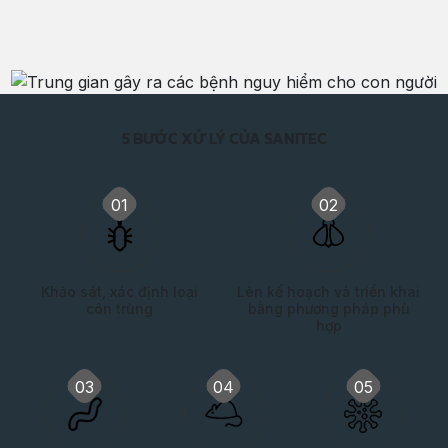
5 BƯỚC XỬ LÝ CỦA SANITEC
01
02
Khảo sát, xác định loại
Lên kế hoạch và triển khai
côn trùng
bằng phương pháp phù
hợp
03
04
05