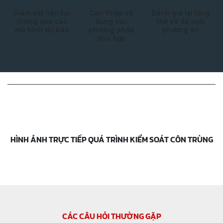
Giám sát liên tục
Can thiệp và
Đánh giá lại tổng
thông qua các
dùng các
thể và đề xuất
mô hình dự báo
phương pháp
phương án
phù hợp
HÌNH ẢNH TRỰC TIẾP QUÁ TRÌNH KIỂM SOÁT CÔN TRÙNG
CÁC CÂU HỎI THƯỜNG GẶP