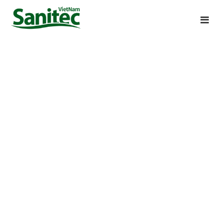
Trung gian gây ra các
bệnh nguy hiểm cho
con người
Muỗi là loài vật thầm lặng gây ra nhiều bệnh nguy
hiểm cho con người, gây tử vong cao và dễ để lại